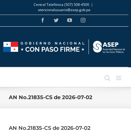
Skip
Central Telefónica (507) 508-4500
|
to
atencionalusuario@asep.gob.pa
content
Facebook
Twitter
YouTube
Instagram
AN No.21835-CS de 2026-07-02
AN No.21835-CS de 2026-07-02