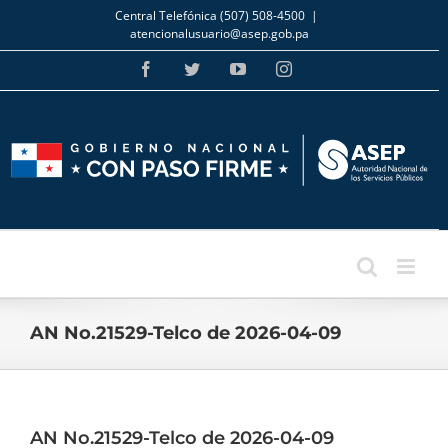
Skip
Central Telefónica (507) 508-4500
|
to
atencionalusuario@asep.gob.pa
content
Facebook
Twitter
YouTube
Instagram
AN No.21529-Telco de 2026-04-09
AN No.21529-Telco de 2026-04-09