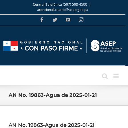
Skip
Central Telefónica (507) 508-4500
|
to
atencionalusuario@asep.gob.pa
content
Facebook
Twitter
YouTube
Instagram
AN No. 19863-Agua de 2025-01-21
AN No. 19863-Agua de 2025-01-21