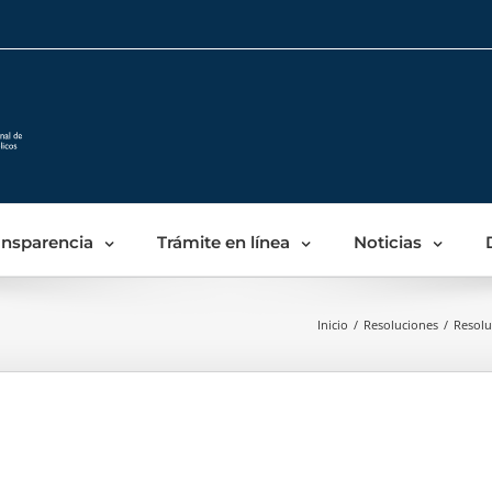
Skip
to
content
ansparencia
Trámite en línea
Noticias
Inicio
/
Resoluciones
/
Resolu