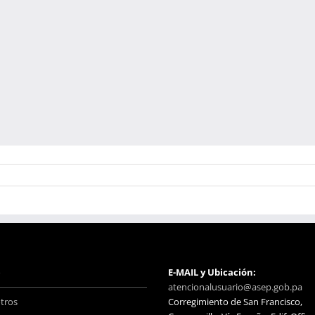
o
E-MAIL y Ubicación:
atencionalusuario@asep.gob.pa
tros
Corregimiento de San Francisco,