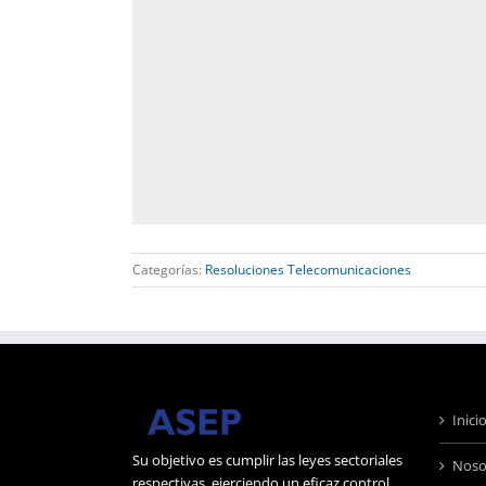
Categorías:
Resoluciones Telecomunicaciones
Inici
Su objetivo es cumplir las leyes sectoriales
Noso
respectivas, ejerciendo un eficaz control,