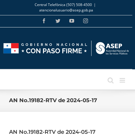
Skip
Central Telefónica (507) 508-4500
|
to
atencionalusuario@asep.gob.pa
content
Facebook
Twitter
YouTube
Instagram
AN No.19182-RTV de 2024-05-17
AN No.19182-RTV de 2024-05-17