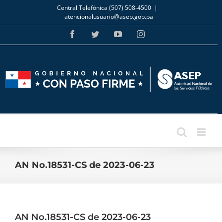
Skip
Central Telefónica (507) 508-4500
|
to
atencionalusuario@asep.gob.pa
content
Facebook
Twitter
YouTube
Instagram
AN No.18531-CS de 2023-06-23
AN No.18531-CS de 2023-06-23