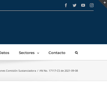
Facebook
Twitter
YouTube
Instagra
Datos
Sectores
Contacto
ones Comisión Sustanciadora
/
AN No. 17117-CS de 2021-09-08