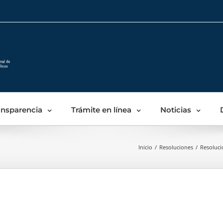
Skip
to
content
ansparencia
Trámite en línea
Noticias
Inicio
/
Resoluciones
/
Resoluci