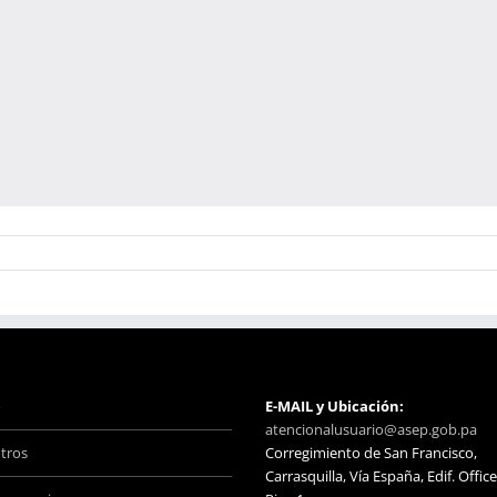
o
E-MAIL y Ubicación:
atencionalusuario@asep.gob.pa
tros
Corregimiento de San Francisco,
Carrasquilla, Vía España, Edif. Office