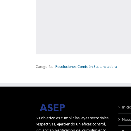
Categorías:
Resoluciones Comisión Sustanciadora
Inici
Su objetivo es cumplir las leyes sectoriales
Noso
respectivas, ejerciendo un eficaz control,
vigilancia y verificación del cumplimiento