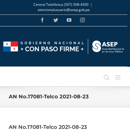
Skip
Central Telefónica (507) 508-4500
|
to
atencionalusuario@asep.gob.pa
content
Facebook
Twitter
YouTube
Instagram
AN No.17081-Telco 2021-08-23
AN No.17081-Telco 2021-08-23