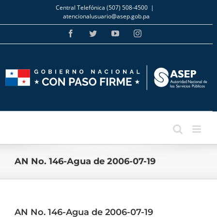
Skip
Central Telefónica (507) 508-4500
|
to
atencionalusuario@asep.gob.pa
content
Facebook
Twitter
YouTube
Instagram
AN No. 146-Agua de 2006-07-19
AN No. 146-Agua de 2006-07-19