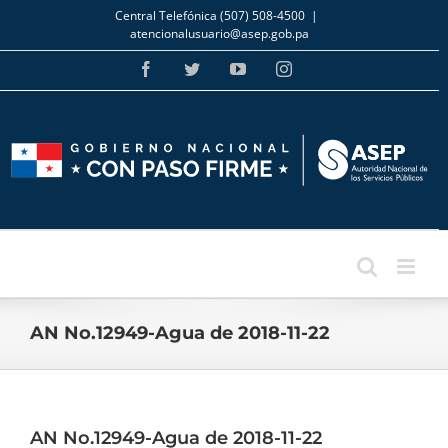
Skip
Central Telefónica (507) 508-4500
|
to
atencionalusuario@asep.gob.pa
content
Facebook
Twitter
YouTube
Instagram
AN No.12949-Agua de 2018-11-22
AN No.12949-Agua de 2018-11-22