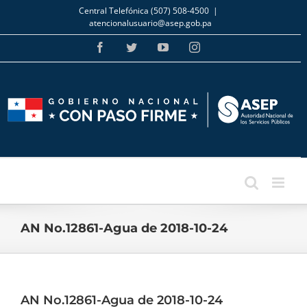
Skip
Central Telefónica (507) 508-4500
|
to
atencionalusuario@asep.gob.pa
content
Facebook
Twitter
YouTube
Instagram
AN No.12861-Agua de 2018-10-24
AN No.12861-Agua de 2018-10-24