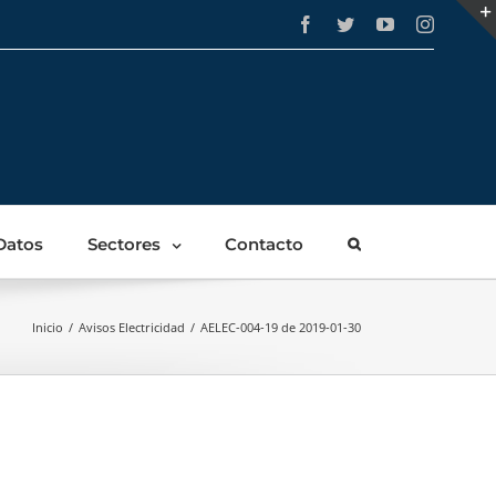
Facebook
Twitter
YouTube
Instagra
Datos
Sectores
Contacto
Inicio
/
Avisos Electricidad
/
AELEC-004-19 de 2019-01-30