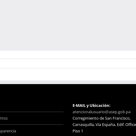
o
E-MAIL y Ubicación:
atencionalusuario@asep.gob.pa
tros
Corregimiento de San Francisco,
Carrasquilla, Vía España, Edif. Office
sparencia
Piso 1