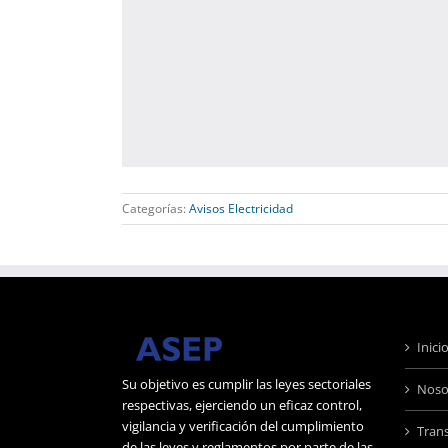
Categorías:
Avisos Electricidad
Inici
Su objetivo es cumplir las leyes sectoriales
Noso
respectivas, ejerciendo un eficaz control,
vigilancia y verificación del cumplimiento
Tran
de las leyes y reglamentos por parte de las