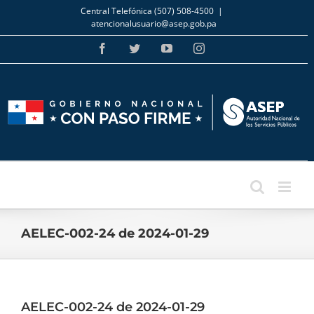
Skip
Central Telefónica (507) 508-4500
|
to
atencionalusuario@asep.gob.pa
content
Facebook
Twitter
YouTube
Instagram
AELEC-002-24 de 2024-01-29
AELEC-002-24 de 2024-01-29