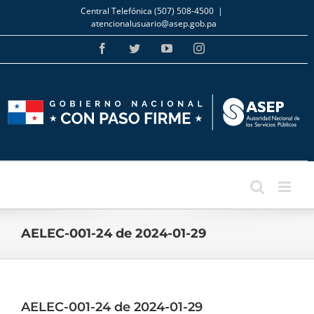
Skip
Central Telefónica (507) 508-4500
|
to
atencionalusuario@asep.gob.pa
content
Facebook
Twitter
YouTube
Instagram
AELEC-001-24 de 2024-01-29
AELEC-001-24 de 2024-01-29